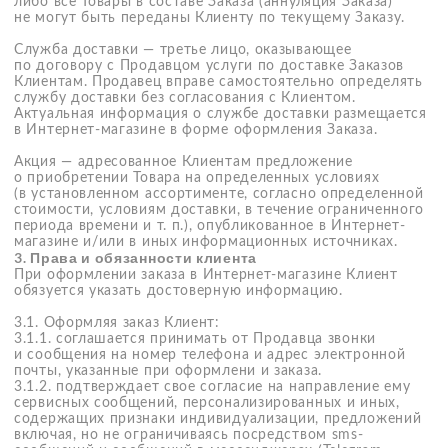
о действиях Клиента в целях улучшения работы
Интернет-магазина.
4.6. Продавец оставляет за собой право закрыть,
приостановить, изменить работу Интернет-магазина либо
его части путем внесения соответствующих изменений
в настоящие правила без предварительного уведомления
Клиента. Указанные изменения вступают в силу с даты
размещения на Сайте новой редакции Правил.
5. Программа лояльности
Действующая программа лояльности включает в себя
привилегии в виде скидок на товары, устанавливаемые
Продавцом по своему усмотрению.
6. Заключительные положения
6.1. Настоящие Правила вступают в силу с момента
размещения на Сайте
https://www.meisense.com
и
действуют до момента их отзыва Продавцом.
6.2. Продавец оставляет за собой право внести изменения
в условия Правил и/или отозвать Правила в любой
момент по своему усмотрению. Покупатель соглашается
и признает, что внесение изменений в настоящие Правила
влечёт за собой внесение этих изменений в заключенный
и действующий между Продавцом и Покупателем
Договор, и эти изменения в Договоре вступают в силу
одновременно с такими изменениями в настоящих
Правилах.
6.3. Указанные в Правилах обязательные для Сторон
условия дополняются и изменяются Продавцом
по собственному усмотрению и доводятся до сведения
Покупателей посредством размещения новой редакции
на Сайте
https://www.meisense.com
.
7. Доставка и оплата
7. Доставка и оплата
(
7.1. Как сделать заказ
Как оформить заказ на сайте)
7.1.1. Выберите нужный товар и его количество нажмите
кнопку «Добавить в корзину».
7.1.2. Перейдите в раздел «Корзина».
7.1.3. Нажмите кнопку «Оформить заказ».
7.1.4. Укажите Ваши контактные данные или контактные
данные получателя (Ф.И.О. получателя, телефон,