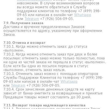
«mei sense» предоставить последнему всю необходимую
информацию и содействовать «mei sense»
в урегулировании спора.
7.14.11. Модераторы могут отклонить и не публиковать
отзывы:
содержащие нецензурную лексику;
негативные отзывы без указания причин,
по которым клиенту не понравился данный товар;
имеющие цель развязать дискуссию либо
оскорбить других пользователей;
содержащие большое количество лексических,
орфографических и других ошибок;
состоящие исключительно из жалоб на стоимость
приобретенного товара;
малоинформативные отзывы, не содержащие
субъективного мнения клиента;
содержащие материалы рекламного характера
(в том числе номера телефонов, адреса, ссылки
на другие сайты, изображения и упоминания
конкретных продавцов, и/или импортеров
товаров);
содержащие вопросы по товару, доставке заказа,
приобретению товара ненадлежащего качества
(для того, чтобы задать данные вопросы, клиенту
необходимо обратиться в службу поддержки
клиентов);
содержащие любой другой посторонний текст,
изображения, не связанные с оцениваемым
товаром;
содержащие текст и изображения эротического
и порнографического характера;
написанные не на русском языке;
с анализом чужих отзывов без описания личного
опыта;
с упоминанием других маркет-плейсов
и интернет-площадок;