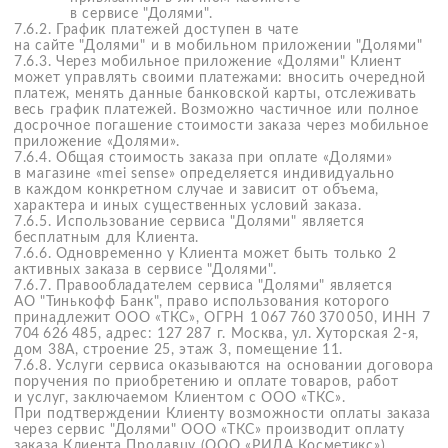
7.13.2. Сумма за возвращенный товар будет возвращена
автоматически в течение 10 дней после получения
подтверждения о передаче возвратного товара
в курьерскую службу. 7.13.3. Обращаем Ваше внимание,
срок зачисления денежных средств на карту зависит
от банка-эмитента и может составлять до 30 дней.
7.13.4. Сделать возврат заказа, оформленного разными
посылками, можно только после того, как вы получите
все посылки. Если Вы уже получили первую посылку,
то необходимо дождаться вторую посылку, и затем
оформить возврат.
7.13.5. Обращаем Ваше внимание:
Если Заказ был оплачен онлайн, денежные
средства будут возвращены на карту, с которой
была произведена оплата.
Если товар был отправлен на диагностику
в авторизованный сервисный центр и Вам был
выдан акт технического состояния
с подтверждением брака, для осуществления
возврата денежных средств, необходимо
передать оригинал документа в ООО «РИДА
Косметикс».
Претензии Клиентов или Получателей подлежат
рассмотрению в течение 10 дней со дня
предъявления (ст. 22 Закона Р Ф «О защите прав
потребителей»). При удовлетворении претензии
возврат стоимости товара производится в течение
10 дней. Сроки зачисления денежных средств
на банковскую карту или расчётный счёт Клиента
или Получателя определяются условиями работы
его банка.
7.14. Правила публикации и написания отзывов
7.14.1. Оставлять отзывы могут клиенты интернет-
магазина «mei sense» в отношении товаров, которые
приобретены в интернет-магазине «mei sense».
7.14.2. При написании отзыва просим Вас поделиться
своим личным впечатлением от использования товара: