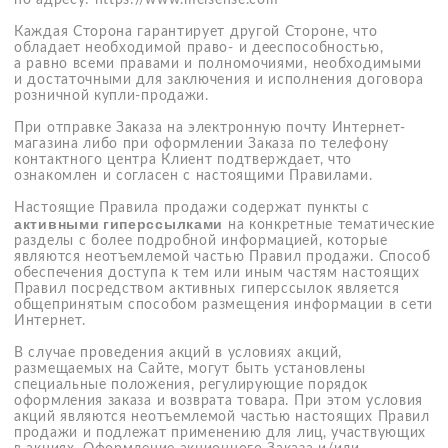
размещаемых на Сайте, могут быть установлены
специальные положения, регулирующие порядок
оформления заказа и возврата товара. При этом условия
акций являются неотъемлемой частью настоящих Правил
продажи и подлежат применению для лиц, участвующих
в акциях. Оформление акционного Заказа и/или
выполнение иных условий участия в акции означает
согласие Клиента с Правилами соответствующей акции.
В случае противоречия (несоответствия) настоящих
Правил продажи товаров в Интернет-магазине условиям
акций, преимущество имеют условия акции в отношении
акционного Товара.
Настоящим Клиент уведомляется о том, что на сайте
Интернет-магазина могут иметь место технические
ошибки, в том числе: на сайте Интернет-магазина
имеется информация о наличии Товара, однако в наличии
такой Товар отсутствует; на сайте отображена
некорректная стоимость Товара и др. В случае
технической ошибки Продавец уведомляет Клиента
о невозможности выполнить Заказ в связи с возникшими
техническими ошибками и отменяет (аннулирует Заказ)
либо предлагает Клиенту иные варианты Заказа.
2. Определения условий
Продавец — Общество с ограниченной ответственностью
«РИДА Косметикс», ОГРН 1 167 746 579 857, ИНН 7 736
269 892, адрес места регистрации (места фактического
нахождения): г. Москва, ул. Косыгина, д. 5, офис 5.
Клиент — полностью дееспособное физическое лицо,
имеющее намерение заказать или приобрести либо
заказывающее (приобретающее), либо указанное
в качестве получателя Товара в Интернет-магазине
Продавца или использующее Товары исключительно для
личных, семейных, домашних и иных нужд, не связанных
с осуществлением предпринимательской деятельности.
Получатель — физическое лицо, осуществляющее
фактическую приёмку Заказа. Если не указано иное