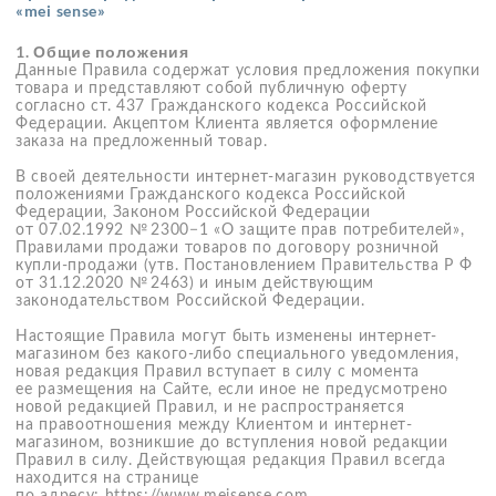
Федерации, Законом Российской Федерации
от 07.02.1992 № 2300−1 «О защите прав потребителей»,
Правилами продажи товаров по договору розничной
купли-продажи (утв. Постановлением Правительства Р Ф
от 31.12.2020 № 2463) и иным действующим
законодательством Российской Федерации.
Настоящие Правила могут быть изменены интернет-
магазином без какого-либо специального уведомления,
новая редакция Правил вступает в силу с момента
ее размещения на Сайте, если иное не предусмотрено
новой редакцией Правил, и не распространяется
на правоотношения между Клиентом и интернет-
магазином, возникшие до вступления новой редакции
Правил в силу. Действующая редакция Правил всегда
находится на странице
по адресу: https://www.meisense.com
Каждая Сторона гарантирует другой Стороне, что
обладает необходимой право- и дееспособностью,
а равно всеми правами и полномочиями, необходимыми
и достаточными для заключения и исполнения договора
розничной купли-продажи.
При отправке Заказа на электронную почту Интернет-
магазина либо при оформлении Заказа по телефону
контактного центра Клиент подтверждает, что
ознакомлен и согласен с настоящими Правилами.
Настоящие Правила продажи содержат пункты с
активными гиперссылками
на конкретные тематические
разделы с более подробной информацией, которые
являются неотъемлемой частью Правил продажи. Способ
обеспечения доступа к тем или иным частям настоящих
Правил посредством активных гиперссылок является
общепринятым способом размещения информации в сети
Интернет.
В случае проведения акций в условиях акций,