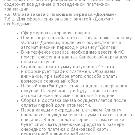
7.10.4. Срок зачисления денежных средств на карту
зависит от банка-эмитента за возвращенные и принятые
Продавцом товары может составлять до 30 дней.
7.11. Возврат товара надлежащего качества
7.11.1. Товаром надлежащего качества считается Товар
с актуальным сроком годности, соответствующий фото
и описанию на сайте
www.meisense.com
, у которого
отсутствуют недостатки, препятствующие его
использованию по целевому назначению.
7.11.2. Возврат товара надлежащего качества
осуществляется в соответствии с положениями
действующего законодательства.
7.11.3. Возврат товаров надлежащего качества возможен
при условии, что сохранён товарный вид товара,
комплектация и потребительские свойства товара,
сохранена фирменная упаковка, этикетки, наклейки,
отсутствуют загрязнения и повреждения, а также иные
следы использования товара.
7.12. Возврат товара ненадлежащего качества
7.12.1. Товаром ненадлежащего качества считается Товар,
который не соответствует требованиям, предъявляемым
для этой категории товара в нормативно-правовых актах
и нормативных документах или условиям договора
с потребителями.
7.12.2. При возврате Товара ненадлежащего качества
покупателю возвращается стоимость Товара и его
доставки.
7.12.3. К возврату принимаются Товары, приобретенные
только в Интернет-магазине «mei sense». Товары,
купленные в других магазинах, к возврату
не принимаются.
7.13. Как оформить возврат
7.13.1. Вернуть заказ можно только после доставки
и получения Вами заказа. Как оформить возврат:
с помощью операторов Службы поддержки Клиентов
по телефону +7 (499) 398-09-65 или написав в онлайн-чат
Whatsapp
или
Telegram
+7 (926) 506-09-05.