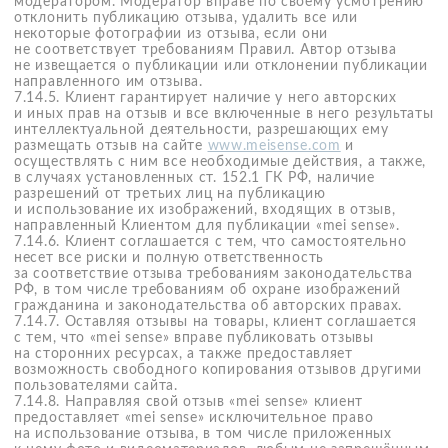
О НАС
ИНФОРМАЦИЯ
О проекте
Доставка
Каталог
Возврат
Контакты
Способы оплаты
Electron Cosmetics
Стать партнером
Документы
ООО ‘РИДА КОСМЕТИКС’
ИНН: 7736269892
© 2026, Все права защищены