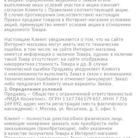
Получателем товара считается Клиент. Получателем
может быть иное физическое лицо, указанное Клиентом
при оформлении Заказа и являющееся его
представителем. Если в настоящих Правилах не указано
иное, на Получателя распространяются все права
и обязанности, установленные для Клиента.
Интернет-магазин представляет собой совокупность
информационных ресурсов, которые администрируют
Продавец и/или привлеченные третьи лица
с соблюдением действующего законодательства
Российской Федерации, включая Интернет-сайт, имеющий
адрес в сети Интернет https://www.meisense.com,
на которых представлены Товары, предлагаемые
Продавцом своим Клиентам для оформления Заказов,
а также условия продажи, оплаты и доставки этих
Заказов Клиентам и условия возврата, когда это
допустимо в соответствии с действующим
законодательством. Понятие «Интернет-магазин»
в рамках настоящего соглашения включает в себя Сайт.
Сайт — совокупность Интернет-страниц, расположенных
в сети Интернет по адресу
https://www.meisense.com
,
на которых представлены Товары, предлагаемые
Продавцом своим Клиентам для оформления Заказов.
Товар — объект материального мира, не изъятый
из гражданского оборота и представленный к продаже
на Сайте исключительно для личных, семейных,
домашних и иных нужд, не связанных с осуществлением
предпринимательской деятельности. Предметом купли-
продажи могут быть только Товары, имеющиеся
в наличии, то есть Товары, в отношении которых активна
кнопка «Добавить в корзину».
Заказ — оформленный Клиентом и подтвержденный
Продавцом запрос в соответствии с настоящими
Правилами продажи товаров в интернет-магазине
на доставку по указанному адресу перечня Товаров,