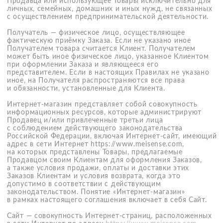
выбранных в Интернет-магазине. Заказ может быть
оформлен как в целях заключения договора розничной
купли-продажи, так и для осуществления обмена или
замены Товаров по ранее заключенному договору
в случаях, предусмотренных законодательством РФ.
Аннуляция Заказа или Товара — техническое действие
Продавца, не подразумевающее отказ Продавца
от исполнения договора, которое осуществляется
в Интернет-магазине и констатирует факт того, что
некоторые Товары в составе Заказа (аннуляция Товара)
либо все Товары в составе Заказа (аннуляция Заказа)
не могут быть переданы Клиенту по текущему Заказу.
Служба доставки — третье лицо, оказывающее
по договору с Продавцом услуги по доставке Заказов
Клиентам. Продавец вправе самостоятельно определять
службу доставки без согласования с Клиентом.
Актуальная информация о службе доставки размещается
в Интернет-магазине в форме оформления Заказа.
Акция — адресованное Клиентам предложение
о приобретении Товара на определенных условиях
(в установленном ассортименте, согласно определенной
стоимости, условиям доставки, в течение ограниченного
периода времени и т. п.), опубликованное в Интернет-
магазине и/или в иных информационных источниках.
3. Права и обязанности клиента
При оформлении заказа в Интернет-магазине Клиент
обязуется указать достоверную информацию.
3.1. Оформляя заказ Клиент:
3.1.1. соглашается принимать от Продавца звонки
и сообщения на номер телефона и адрес электронной
почты, указанные при оформлени и заказа.
3.1.2. подтверждает свое согласие на направление ему
сервисных сообщений, персонализированных и иных,
содержащих признаки индивидуализации, предложений
включая, но не ограничиваясь посредством sms-