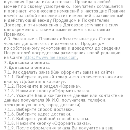
возможен сервисный сбор.
Первый платёж будет списан в день совершения
покупки. Следующие три будут списываться
автоматически долями с шагом в 2 недели.
Сборка и доставка заказа осуществляется после
оплаты первой доли стоимости.
Перед каждым очередным платежом Клиенту
направляется уведомление о сумме платежа и дате
списания. В день оплаты сервис автоматически
будет списывать денежные средства в размере
очередного платежа с банковской карты,
привязанной в личном кабинете
в сервисе "Долями".
7.6.2. График платежей доступен в чате
на сайте "Долями" и в мобильном приложении "Долями"
7.6.3. Через мобильное приложение «Долями" Клиент
может управлять своими платежами: вносить очередной
платеж, менять данные банковской карты, отслеживать
весь график платежей. Возможно частичное или полное
досрочное погашение стоимости заказа через мобильное
приложение «Долями».
7.6.4. Общая стоимость заказа при оплате «Долями»
в магазине «mei sense» определяется индивидуально
в каждом конкретном случае и зависит от объема,
характера и иных существенных условий заказа.
7.6.5. Использование сервиса "Долями" является
бесплатным для Клиента.
7.6.6. Одновременно у Клиента может быть только 2
активных заказа в сервисе "Долями".
7.6.7. Правообладателем сервиса "Долями" является
АО "Тинькофф Банк", право использования которого
принадлежит ООО «ТКС», ОГРН 1 067 760 370 050, ИНН 7
704 626 485, адрес: 127 287 г. Москва, ул. Хуторская 2-я,
дом 38А, строение 25, этаж 3, помещение 11.
7.6.8. Услуги сервиса оказываются на основании договора
поручения по приобретению и оплате товаров, работ
и услуг, заключаемом Клиентом с ООО «ТКС».
При подтверждении Клиенту возможности оплаты заказа
через сервис "Долями" ООО «ТКС» производит оплату
заказа Клиента Продавцу (ООО «РИДА Косметикс»)