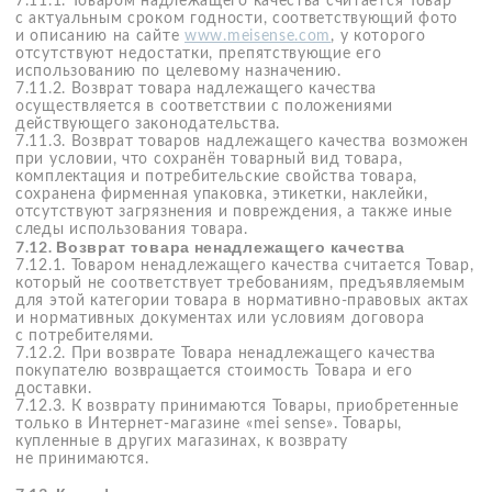
содержащие материалы с других сайтов или
из средств массовой информации;
отзывы на различные товары, выполненные
по одинаковым текстовым шаблонам;
содержащие информацию (в том числе
о способах использования товара), которая может
повлечь причинение вреда жизни, здоровью,
имуществу третьих лиц;
содержащие утверждения, порочащие честь,
достоинство и/или деловую репутацию третьих
лиц (в том числе магазинов, производителей и/
или импортеров товаров);
иным образом противоречащие принципам
морали, нравственности, являющиеся
неприемлемыми по другим причинам или
нарушающие действующее законодательство.
"mei sense" не несет ответственности
за содержание опубликованных отзывов, так как
они выражают мнение пользователей и могут
не соответствовать мнению сотрудников
«mei sense».
7.14.12. "mei sense" принимает все меры для того, чтобы
не допустить размещения отзывов, содержащих
результаты интеллектуальной деятельности, права
на которые принадлежат третьим лицам, без разрешения
правообладателей. Вместе с тем, в случае отсутствия
соответствующей информации от правообладателя
«mei sense» не знает и не может знать о том, что
использование результатов интеллектуальной
деятельности, содержащихся в отзывах, является
неправомерным.
7.14.13. Если правообладатель выявил факт размещения
в отзыве принадлежащих ему результатов
интеллектуальной деятельности без соответствующего
разрешения, он должен направить на электронный адрес
hello@meisense.com
письменное заявление с указанием
страницы сайта и (или) сетевого адреса в сети интернет,
по которому размещен отзыв, содержащий
принадлежащие ему результаты интеллектуальной