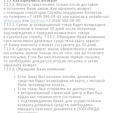
деятельности. «mei sense» рассмотрит заявление
в порядке, предусмотренном законодательством
Российской Федерации
7.14.14. «mei sense» оставляет за собой право при
публикации отзыва осуществлять его редактирование
в части исправления орфографических/синтаксических/
пунктуационных ошибок.
7.14.15. При многократном нарушении требований
к написанию отзывов определенным клиентом
возможность оставления отзывов данным клиентом
может быть заблокирована на неопределенный срок.
7.14.16. В случае нарушения каких-либо гарантий,
сделанных в соответствии с правилами, клиент обязуется
компенсировать «mei sense» все убытки, связанные
с предъявлением к «mei sense» претензий третьих лиц
в связи с использованием отзыва, приложенных к нему
фото и видеоматериалов и т. д.
7.14.17. "mei sense" оставляет за собой право удалить
любой отзыв в любое время без объяснения причин и без
предварительного согласования с автором отзыва.
7.14.18. "mei sense" самостоятельно определяет срок,
в течение которого отзывы считаются актуальными
и по истечение которого они могут быть удалены с сайта
«mei sense».
7.14.19. Индивидуальным предпринимателям или
юридическим лицам, которые продвигают и поставляют
товары под собственным брендом в интернет-магазин
«mei sense» запрещено положительно оценивать свой
товар и/или себя как поставщика/продавца/
производителя и/или отрицательно оценивать
аналогичный товар, реализуемый другими поставщиками,
и/или деятельность продавцов-конкурентов. «mei sense»
оставляет за собой право самостоятельно выявлять такие
случаи, в том числе на основании косвенных
доказательств, снимать такие отзывы с публикации и/или
заблокировать соответствующему клиенту возможность
оставлять отзывы.
7.14.20. Во всех разделах сайта не допускается
обсуждение действий модераторов. Если клиент