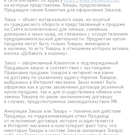
сообщений и сообщений в мессенджерах (Telegram,
WhatsApp и пр.).
3.2. В случае нанесения ущерба третьим лицам, другим
Клиентам или Интернет-магазину Клиент обязуется
возместить причиненный ущерб в полном объёме
и в размере в соответствии с действующим
законодательством Российской Федерации.
3.3. Клиент обязуется не сообщать третьим лицам номер
мобильного телефона, указанный
при оформлении заказа. В случае возникновения
у Клиента подозрений относительно безопасности его
номера мобильного телефона, Клиент обязуется
незамедлительно уведомить об этом Продавца, направив
письмо или сообщение в разделе «Контакты»
3.4. Для изменения номера телефона, указанного
Клиентом при оформлении заказа, Клиенту необходимо
обратиться в Службу Поддержки Клиентов, позвонив
по номеру +7 (499) 398-09-65 или написав в онлайн-
чат
Whatsapp
или
Telegram
+7 (926) 506-09-05.
3.5. ООО «РИДА Косметикс» не отвечает за возможную
потерю или порчу данных, а также другие возможные
последствия, которые могут возникнуть из-за нарушения
Пользователем положений настоящих Правил.
4. Права и обязанности продавца
4.1. Продавец обязуется защищать регистрационную
информацию Клиента.
4.2. Продавец обязуется не разглашать регистрационную
информацию Клиента третьим лицам, кроме случаев,
предусмотренных действующим законодательством
и настоящими Правилами.
4.3. Продавец не несёт ответственности
за самостоятельное раскрытие Клиентом своей
регистрационной информации другим Клиентам.
4.4. В случае нарушения Клиентом условий настоящих
Правил, либо действующего законодательства РФ,
Продавец оставляет за собой право передачи
регистрационной информации, IP адреса, любой другой
информации заинтересованным лицам
4.5. Продавец вправе использовать информацию