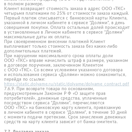
пишите подробно, просто и понятно; не оставляйте
комментарии на другие темы; выражайте свое мнение
уважительно; не указывайте в отзывах личную
информацию о себе и третьих лицах и т. д.
7.14.3. Направление клиентом отзыва в адрес «mei sense»
любым способом означает фактическое согласие клиента
на его дальнейшую публикацию и использование
в соответствии с настоящими правилами, а также полное
и безоговорочное согласие с настоящими правилами
в полном объеме.
7.14.4. Отзывы публикуются после их проверки
модератором. Модератор вправе по своему усмотрению
отклонить публикацию отзыва, удалить все или
некоторые фотографии из отзыва, если они
не соответствует требованиям Правил. Автор отзыва
не извещается о публикации или отклонении публикации
направленного им отзыва.
7.14.5. Клиент гарантирует наличие у него авторских
и иных прав на отзыв и все включенные в него результаты
интеллектуальной деятельности, разрешающих ему
размещать отзыв на сайте
www.meisense.com
и
осуществлять с ним все необходимые действия, а также,
в случаях установленных ст. 152.1 ГК РФ, наличие
разрешений от третьих лиц на публикацию
и использование их изображений, входящих в отзыв,
направленный Клиентом для публикации «mei sense».
7.14.6. Клиент соглашается с тем, что самостоятельно
несет все риски и полную ответственность
за соответствие отзыва требованиям законодательства
РФ, в том числе требованиям об охране изображений
гражданина и законодательства об авторских правах.
7.14.7. Оставляя отзывы на товары, клиент соглашается
с тем, что «mei sense» вправе публиковать отзывы
на сторонних ресурсах, а также предоставляет
возможность свободного копирования отзывов другими
пользователями сайта.
7.14.8. Направляя свой отзыв «mei sense» клиент
предоставляет «mei sense» исключительное право
на использование отзыва, в том числе приложенных