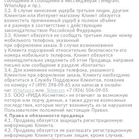
электронную почту, город доставки).
7.1.5. Выберите способ доставки.
7.1.6. Выберите адрес доставки.
7.1.7. Выберите удобный способ оплаты.
7.1.8. Нажмите кнопку «Оформить заказ».
7.1.9. После оформления заказа Вы получите на ваш
электронный адрес сообщение, содержащее информацию
о заказе: номер заказа, состав и стоимость заказа.
7.1.10. Максимальная стоимость одного заказа – 300 000
рублей. Если стоимость Вашего заказа превышает
максимальную, то мы рекомендуем оформить несколько
заказов.
7.2. Как изменить дату, время и адрес доставки
7.2.1. Вы можете изменить дату, интервал доставки и
адрес доставки в личном кабинете на сайте компании
СДЭК.
7.2.2. Если у Вас возникли сложности, Вы можете
связаться с нашей Службой Поддержки Клиентов по
телефону+7 (499) 398-09-65 или написав в онлайн-
чат
Whatsapp
или
Telegram
+7
(926) 506-09-05, сообщив
оператору номер заказа и свои фамилию и имя.
7.3. Информация по статусам заказа
Статусы заказа можно отслеживать на сайте компании
СДЭК используя трек-номер, присвоенный в момент
оформления заказа.
7.4. Оплата заказа
7.4.1. При оформлении заказа в интернет-магазине
возможна только онлайн-оплата. Оплата при получении
недоступна. Доступные способы оплаты: банковской
картой, СБП, SberPay.
7.4.2. При выборе способа оплаты «Долями» возможен
сервисный сбор.
7.4.3. Доступные способы оплаты Заказа появляются
после выбора Клиентом способа доставки Заказа.
7.4.4. Все запросы, оплачиваемые с помощью банковских
карт, должны быть авторизованы банком.