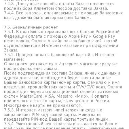
7.8. Получение заказа
7.8.1. При получении заказа рекомендуем проверить
целостность внешней упаковки.
Обращаем Ваше внимание: нельзя вскрывать
индивидуальную упаковку Товара.
7.8.2. В случае несоответствия доставленного Товара
заказанному Вами нужно обратиться в Службу
Поддержки клиентов по телефону +7 (499) 398-09-65 или
написав в онлайн-чат
Whatsapp
или
Telegram
+7926 5 060
905.
7.8.3. Возврат Заказа возможен только через
оформление заявки, направленной
на электронную почту
hello@meisense.com
. Возврат Заказа курьеру
невозможен. В случае возникновения вопросов
вы всегда можете обратиться в Службу
поддержки клиентов по телефону +7 (499) 398-
09-65 или написав в онлайн-чат
Whatsapp
или
Telegram
+7 (926) 506-09-05.
7.9. Получение заказа
Доставка и вручение предоплаченных Заказов
осуществляется по адресу, указанному при оформлении
Заказа.
7.10. Отмена и возврат
7.10.1. Когда можно отменить заказ: до статуса
«‎выполнен».
7.10.2. Когда можно отменить заказ при двух и более
посылках: отменить заказ можно только полностью, пока
ни одна из частей заказа не перешла в статус «выполнен».
Если хотя бы одна из посылок перешла в статус
«‎выполнен», отменить заказ нельзя.
7.10.3. Отменить заказ можно с помощью операторов
Службы Поддержки Клиентов по телефону +7 (499) 398-
09-65 или написав в онлайн-чат
Whatsapp
или
Telegram
+7 (926) 506-09-05.