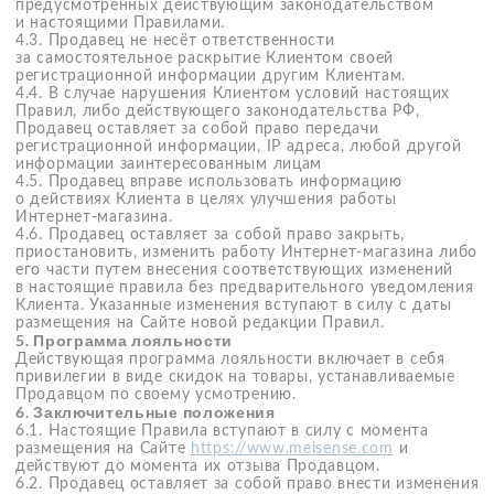
7.5. Безналичный расчет
7.5.1. В платёжных терминалах всех банков Российской
Федерации оплата с помощью Apple Pay и Google Pay
невозможна. Оплата онлайн-заказа банковской картой
осуществляется в Интернет-магазине при оформлении
Заказа.
7.5.2. Процесс оплаты банковской картой в Интернет-
магазине:
Оплата осуществляется в Интернет-магазине сразу же
после оформления Заказа.
После подтверждения состава Заказа, личных данных и
адреса доставки, необходимо будет ввести данные
Вашей банковской карты (номер карты, фамилию и имя
владельца, срок действия карты и CVV/CVC код). Оплата
происходит через авторизационный сервер платежных
систем MasterCard, VISA, Maestro, «Мир». К оплате
принимаются только карты, выпущенные в России.
Иностранные карты не принимаются.
7.5.3. Интернет-магазин «mei sense» никогда не
запрашивает PIN-код вашей карты. Никогда не
передавайте PIN-код Вашей карты третьим лицам.
7.5.4. Электронный чек за заказы высылается на Ваш e-
mail сразу же после проведения оплаты. Электронный чек
содержит все данные о проведенной платежной
транзакции.
7.6. Оплата заказа с помощью сервиса «Долями»
7.6.1. Для оформления заказа с оплатой «Долями»
необходимо:
Сформировать корзину товаров
При выборе способа оплаты товара нажать кнопку
«Оплата Долями», после чего осуществляется
автоматический переход к сервису "Долями"
В интерфейсе сервиса необходимо ввести ФИО,
номер телефона и данные банковской карты для
оплаты покупки.
Сервис разобьёт сумму покупки на 4 части
и сформирует график платежей. Обращаем
внимание, при выборе этого способа оплаты