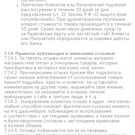
не согласен с действиями модераторов, то он может
написать об этом в форму связи со службой поддержки
пользователей.
7.14.21. Имя клиента, которое он указал при написании
отзыва, не должно содержать нецензурной лексики, оно
должно быть аполитичным, в том числе не должно
содержать неуважение к обществу, государству,
официальным государственным символам,
Конституции Р Ф, органам государственной власти РФ.
Отзывы клиента, имя которого не соответствует
вышеуказанным правилам не подлежат публикации
и будут отклонены модератором.
7.14.22. Обращаем ваше внимание, что отзывы, в том
числе содержащиеся в них фото, могут не отражать вид,
форму, объем, упаковку и другие свойства товара
на текущий момент, так как может иметь место
изменение упаковки товара, изменение состава товара
и т. д. При выборе того или иного товара в интернет-
магазине «mei sense» клиент должен ориентироваться
в первую очередь на информацию, содержащуюся
в карточке товара.
7.14.23. "mei sense" оставляет за собой право
на частичное удаление текста отзыва, а также
прикрепленных к нему фотоматериалов при
осуществлении его модерации. Нецензурные
и запрещенные слова, и фразы могут быть
заменены графическими знаками или схожими
по смыслу формулировками при модерации
отзыва. Автор отзыва не извещается о модерации/
изменении части отзыва.