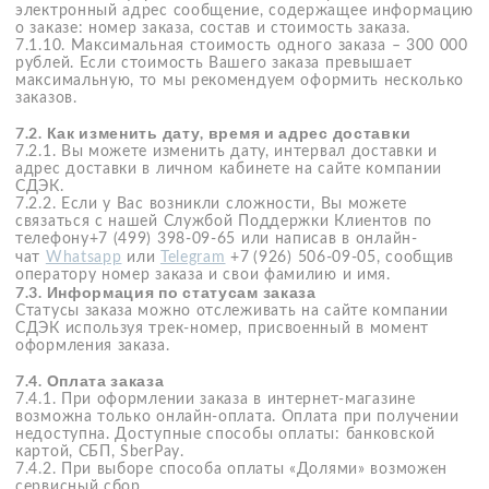
в полном размере.
Клиент возвращает стоимость заказа в адрес ООО «ТКС»
четырьмя платежами по 25% от стоимости заказа каждый.
Первый платеж списывается с банковской карты Клиента,
указанной в личном кабинете в сервисе "Долями", в день
совершения покупки. Оплата остальных долей происходит
в установленные в Личном кабинете в сервисе "Долями"
максимальные даты их оплаты.
При своевременном внесении платежей Клиент
выплачивает только стоимость заказа без каких-либо
дополнительных платежей.
При нарушении максимального срока оплаты доли
ООО «ТКС» вправе начислить штраф в размере, указанном
в договоре поручения, заключенном Клиентом
с ООО «ТКС». Со всеми условиями указанного договора
и использования сервиса «Долями» можно ознакомиться,
перейдя по ссылке:
https://static.dolyame.ru/static/dolyame/dolyame_contract.pdf
7.6.9. При возврате товара по основаниям,
предусмотренным Законом Р Ф «О защите прав
потребителей», денежные средства, уплаченные
посредством сервиса "Долями", перечисляются
ООО «ТКС» на банковскую карту клиента, привязанную
в личном кабинете в сервисе "Долями", в течение 10 дней
с момента подачи претензии. Срок зачисления денежных
средств на карту клиента зависит от банка-эмитента.
7.7. Доставка заказа
7.7.1. Курьерская доставка на выбранный адрес. Доставка
осуществляется курьерской компанией СДЭК.
7.7.2. Доступные способы оплаты (только
по предоплате): банковской картой.
7.7.3. Общие условия доставки размещены на сайте
службы СДЭК по адресу:
https://www.cdek.ru/ru/individuals/tariffs/
. Окончательная
стоимость доставки рассчитывается автоматически
на сайте «mei sense» непосредственно перед оплатой
заказа и зависит от выбранного способа доставки, адреса
и иных сопутствующих условий.