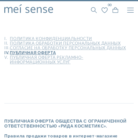
0
0
I.
ПОЛИТИКА КОНФИДЕНЦИАЛЬНОСТИ
II.
ПОЛИТИКА ОБРАБОТКИ ПЕРСОНАЛЬНЫХ ДАННЫХ
III.
СОГЛАСИЕ НА ОБРАБОТКУ ПЕРСОНАЛЬНЫХ ДАННЫХ
IV.
ПУБЛИЧНАЯ ОФЕРТА
V.
ПУБЛИЧНАЯ ОФЕРТА РЕКЛАМНО-
ИНФОРМАЦИОННЫХ УСЛУГ
ПУБЛИЧНАЯ ОФЕРТА ОБЩЕСТВА С ОГРАНИЧЕННОЙ
ОТВЕТСТВЕННОСТЬЮ «РИДА КОСМЕТИКС».
Правила продажи товаров в интернет-магазине
«mei sense»
1. Общие положения
Данные Правила содержат условия предложения покупки
товара и представляют собой публичную оферту
согласно ст. 437 Гражданского кодекса Российской
Федерации. Акцептом Клиента является оформление
заказа на предложенный товар.
В своей деятельности интернет-магазин руководствуется
положениями Гражданского кодекса Российской