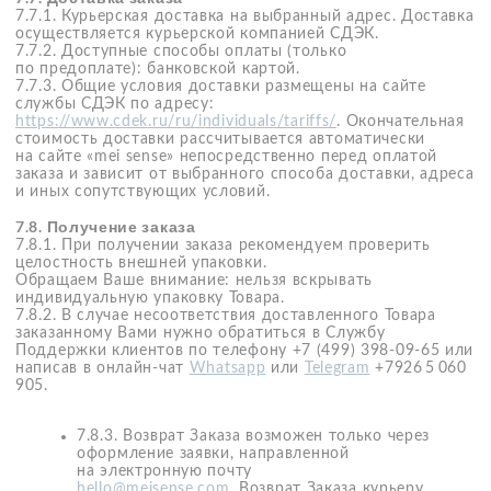
к нему фото и видеоматериалов, любым не запрещённым
законом способом на территории всего мира, в том
числе, без указания имени автора, то есть анонимно.
Указанная неисключительная лицензия предоставляется
клиентом «mei sense» безвозмездно на весь срок действия
исключительных прав на указанные объекты авторского
права.
7.14.9. Фотографии, прикрепляемые клиентом
к отзыву, должны иметь прямое отношение
к оцениваемому товару. Фотографии
ненадлежащего качества: нечёткие, размытые,
перевернутые, на которых плохо видно
оцениваемый товар, шокирующего характера
либо содержащие неприемлемые с точки зрения
морали и нравственности изображения, могут
быть удалены из отзыва при его модерации
по усмотрению «mei sense» и без уведомления
Клиента.
Также не допускается использование скриншотов,
за исключением случаев, когда скриншот имеет
существенную информационную ценность в отзыве.
7.14.10. Направление отзыва означает предоставление
клиентом гарантии того, что такой отзыв и его
публикация «mei sense» соответствует законодательству,
не нарушает прав и законных интересов третьих лиц,
не порочит честь, достоинство и деловую репутацию,
не нарушает каким-либо образом права на объекты
интеллектуальной собственности и права в отношении
нематериальных благ третьих лиц, свободен от каких-
либо обременений/прав третьих лиц, которые могли бы
препятствовать «mei sense» в их использовании и стать
основанием для предъявления каких-либо претензий
и судебных исков. Если использование отзыва «mei sense»
явилось основанием для предъявления к нему претензий,
исков и/или предписаний со стороны государственных
органов и/или третьих лиц, связанных с нарушением
законодательства либо нарушения прав третьих лиц,
клиент обязуется незамедлительно по требованию