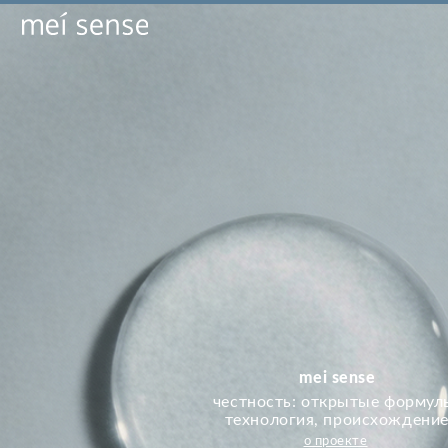
mei sense
честность: открытые формулы,
технология, происхождение
mei sense — платформа осознанного ухода
о проекте