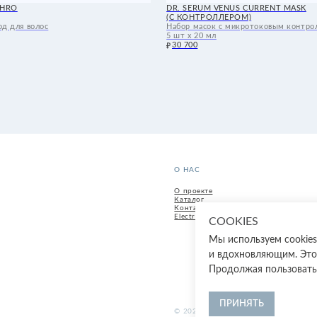
О НАС
ИНФОРМАЦИЯ
О проекте
Доставка
Каталог
Возврат
Контакты
Способы оплат
Electron Cosmetics
Стать партнеро
Документы
© 2026, Все права защищены
ООО ‘РИДА КО
COOKIES
Мы используем cookie
и вдохновляющим. Это
Продолжая пользовать
ПРИНЯТЬ