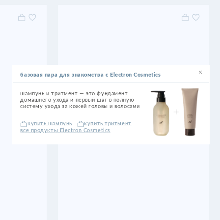
а для знакомства с Electron Cosmetics
тритмент — это фундамент
ухода и первый шаг в полную
ода за кожей головы и волосами
шампунь
купить тритмент
ы Electron Cosmetics
REVIDERM NEURO SENSITIVE DE-STRESS CREAM
REVIDERM HYDRO2 INFUSI
Увлажняющий крем для сухой, обезвоженной
Интенсивная 24-часовая ув
и чувствительной кожи
сыворотка
50 мл
30 мл
10 700
6 600