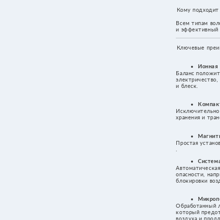
и эффективный уход в домашних у
Ключевые преимущества и техно
Ионная технология
Баланс положительных и отрицате
электричество, дисциплинирует во
и блеск.
Компактность и легкость
Исключительно маленький вес — 39
хранения и транспортировки.
Магнитное крепление нас
Простая установка и надежная фик
.
Система защиты AI
Автоматическая остановка работы
опасности, например, попадании во
блокировки воздушного потока.
Микропористый фильтр
Обработанный лазером микропори
который предотвращает попадани
воздуха и продлевает срок службы
Бесщеточный двигатель
Обеспечивает мощный поток возд
Функция самоочистки
После каждого часа работы двигат