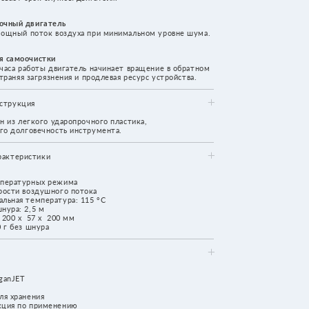
 и продлевая ресурс устройства.
прочного пластика,
нструмента.
ма
потока
: 115 °C
м
ю
тва
форма продумана для удобного
нтроля и управления инструментом
гкий, но мощный: волосы высыхают
еждений. Инструмент работает
спокойную, комфортную атмосферу