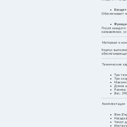
направлении, устраняя загрязнения
Материал и конструкция
Корпус выполнен из легкого ударо
обеспечивающего долговечность и
Технические характеристики
Три температурных режи
Три скорости воздушного 
Максимальная температура
Длина шнура: 2,5 м
Размер: 200 x 57 x 200 м
Вес: 390 г без шнура
Комплектация
Фен EleganJET
Насадка
Чехол для хранения
Инструкция по применени
Щетка для чистки устройс
Ощущения при использовании
Фен легкий и эргономичный. Его 
положения в руке и уверенного ко
при укладке. Воздушный поток мя
быстро без пересушивания и повр
практически бесшумно, создавая 
во время сушки.