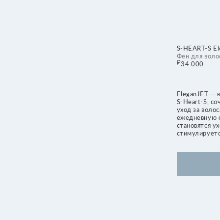
S-HEART-S EleganJET
Фен для волос
34 000
EleganJET — высокотехнологи
S-Heart-S, сочетающий мощно
уход за волосами и кожей го
ля волос
ежедневную сушку в оздорав
становятся ухоженными, а ко
стимулируется.
ДОБАВИТЬ В К
Кому подходит
Всем типам волос, кожи головы и 