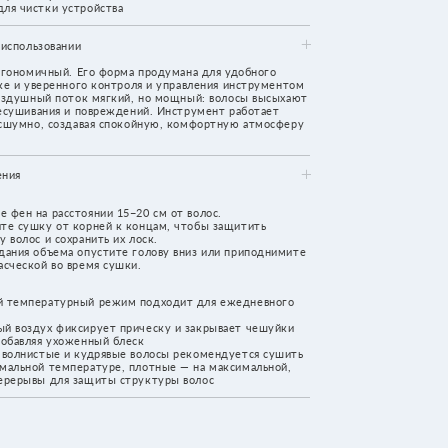
 15−20 см от волос.
й к концам, чтобы защитить
 их лоск.
тите голову вниз или приподнимите
сушки.
ежим подходит для ежедневного
т прическу и закрывает чешуйки
й блеск
явые волосы рекомендуется сушить
ре, плотные — на максимальной,
ы структуры волос
ы
м