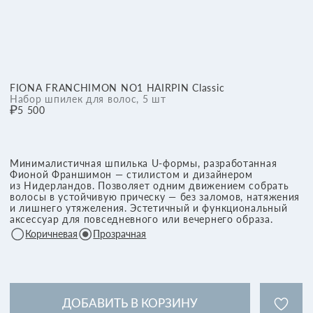
Уникальное отличие
Одна шпилька No1 HAIRPIN заменяет несколько
классических заколок и невидимок. Форма
повторяет анатомические линии головы,
обеспечивая комфортное прилегание и надежную
фиксацию. Аксессуар не скользит и не 'тянет'
волосы, прическа сохраняет аккуратный вид даже
при активных движениях.
Материал и конструкция
Высококачественный гигиеничный пластик с
глянцевым покрытием.
Способы применения
Способ крепления и количество шпилек могут
варьироваться в зависимости от желаемой укладки
и типа волос. Ниже — один из универсальных
приемов, позволяющий раскрыть потенциал
шпильки:
Скрутите волосы в пучок или соберите
в свободную форму
Удерживая закрученные пряди между
большим и указательным пальцем,
горизонтально раздвиньте ушки шпильки
Введите шпильку снизу вверх вдоль кожи
головы и зафиксируйте. Логотип всегда
должен быть сверху — это гарантирует
правильное распределение давления
Чтобы снять шпильку, аккуратно вытяните
ее в обратную сторону
⠀