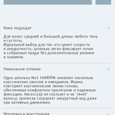
Дополнительная информация
На волосы с очень гладкой структурой
рекомендуется предварительно нанести
текстурайзер, чтобы создать легкую
'шероховатость': повысить сцепление и обеспечить
более надежную фиксацию шпильки.
О НАС
ИНФОРМАЦИЯ
О проекте
Доставка
Каталог
Возврат
Контакты
Способы оплаты
Electron Cosmetics
Стать партнером
Документы
ООО ‘РИДА КОСМЕТИКС’
ИНН: 7736269892