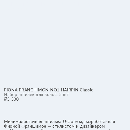
FIONA FRANCHIMON NO1 HAIRPIN Classic
Набор шпилек для волос, 5 шт
5 500
Минималистичная шпилька U-формы, разработанная
Фионой Франшимон — стилистом и дизайнером
из Нидерландов. Позволяет одним движением собрать
волосы в устойчивую прическу — без заломов, натяжения
и лишнего утяжеления. Эстетичный и функциональный
аксессуар для повседневного или вечернего образа.
Коричневая
Прозрачная
ДОБАВИТЬ В КОРЗИНУ
О НАС
БРЕНДЫ
КАТАЛОГ